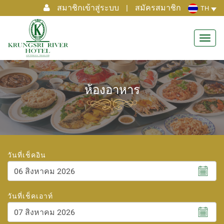
สมาชิกเข้าสู่ระบบ
|
สมัครสมาชิก
TH
Toggl
navig
ห้องอาหาร
วันที่เช็คอิน
สิงหาคม
2026
วันที่เช็คเอาท์
อา.
จ.
อ.
พ.
พฤ.
ศ.
ส.
26
27
28
29
30
31
1