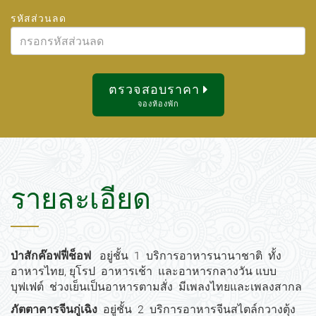
สิงหาคม
2026
รหัสส่วนลด
2
3
4
5
6
7
8
อา.
จ.
อ.
พ.
พฤ.
ศ.
ส.
9
10
11
12
13
14
15
26
27
28
29
30
31
1
16
17
18
19
20
21
22
2
3
4
5
6
7
8
ตรวจสอบราคา
23
24
25
26
27
28
29
9
10
11
12
13
14
15
จองห้องพัก
30
31
1
2
3
4
5
16
17
18
19
20
21
22
23
24
25
26
27
28
29
วันนี้
ลบ
ปิด
30
31
1
2
3
4
5
รายละเอียด
วันนี้
ลบ
ปิด
ป่าสักค๊อฟฟี่ช็อฟ
อยู่ชั้น 1 บริการอาหารนานาชาติ ทั้ง
อาหารไทย, ยุโรป อาหารเช้า และอาหารกลางวัน แบบ
บุฟเฟต์ ช่วงเย็นเป็นอาหารตามสั่ง มีเพลงไทยและเพลงสากล
ภัตตาคารจีนกู่เฉิง
อยู่ชั้น 2 บริการอาหารจีนสไตล์กวางตุ้ง