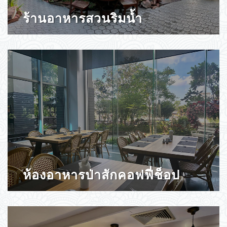
ร้านอาหารสวนริมน้ำ
ห้องอาหารป่าสักคอฟฟี่ช็อป