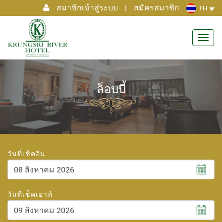
สมาชิกเข้าสู่ระบบ
|
สมัครสมาชิก
TH
Toggl
navig
ล็อบบี้
วันที่เช็คอิน
สิงหาคม
2026
วันที่เช็คเอาท์
อา.
จ.
อ.
พ.
พฤ.
ศ.
ส.
26
27
28
29
30
31
1