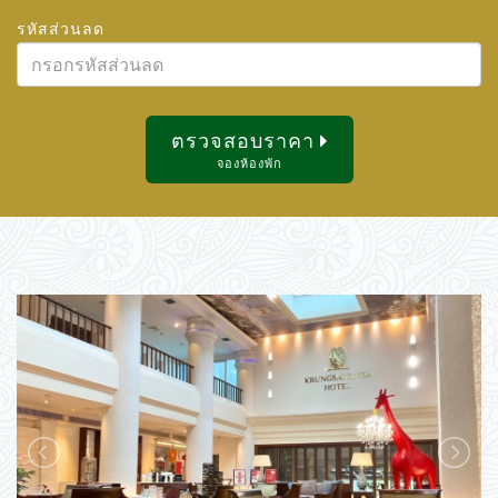
สิงหาคม
2026
รหัสส่วนลด
2
3
4
5
6
7
8
อา.
จ.
อ.
พ.
พฤ.
ศ.
ส.
9
10
11
12
13
14
15
26
27
28
29
30
31
1
16
17
18
19
20
21
22
2
3
4
5
6
7
8
ตรวจสอบราคา
23
24
25
26
27
28
29
9
10
11
12
13
14
15
จองห้องพัก
30
31
1
2
3
4
5
16
17
18
19
20
21
22
23
24
25
26
27
28
29
วันนี้
ลบ
ปิด
30
31
1
2
3
4
5
วันนี้
ลบ
ปิด