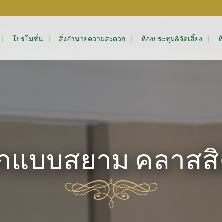
โปรโมชั่น
สิ่งอำนวยความสะดวก
ห้องประชุม&จัดเลี้ยง
ห
ักแบบสยาม คลาสสิ