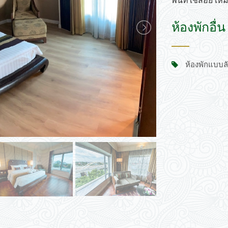
พื้นที่ใช้สอย
เหม
ปิด
วันนี้
ลบ
ปิด
ห้องพักอื่น
ห้องพักแบบลัค