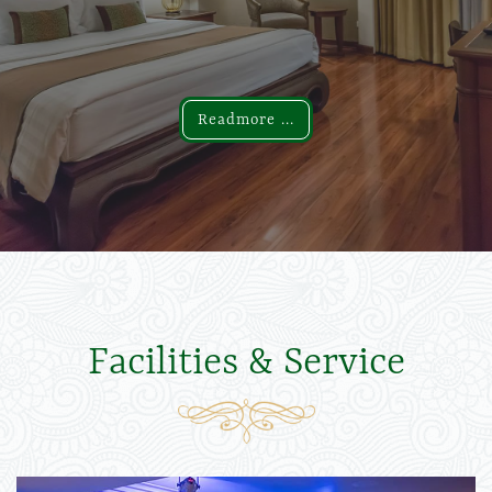
Readmore ...
Readmore ...
Facilities & Service