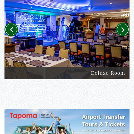
Previous
Next
Deluxe Room