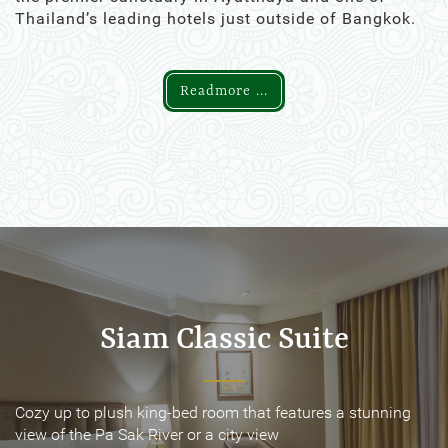
Thailand’s leading hotels just outside of Bangkok.
Readmore ...
Siam Classic Suite
Siam Classic Suite
Cozy up to plush king-bed room that features a stunning
Cozy up to plush king-bed room that features a stunning
view of the Pa Sak River or a city view
view of the Pa Sak River or a city view