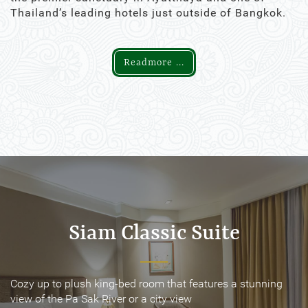
Thailand’s leading hotels just outside of Bangkok.
Readmore ...
Siam Classic Suite
Siam Classic Suite
Cozy up to plush king-bed room that features a stunning
Cozy up to plush king-bed room that features a stunning
view of the Pa Sak River or a city view
view of the Pa Sak River or a city view