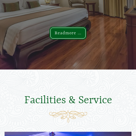
Readmore ...
Readmore ...
Facilities & Service