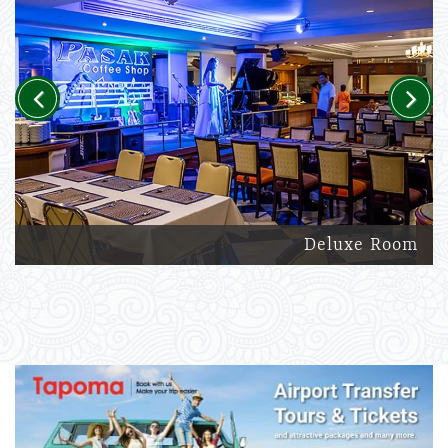
Previous
Next
Deluxe Room