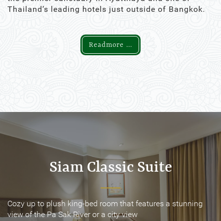
Thailand’s leading hotels just outside of Bangkok.
Readmore ...
Siam Classic Suite
Siam Classic Suite
Cozy up to plush king-bed room that features a stunning
Cozy up to plush king-bed room that features a stunning
view of the Pa Sak River or a city view
view of the Pa Sak River or a city view