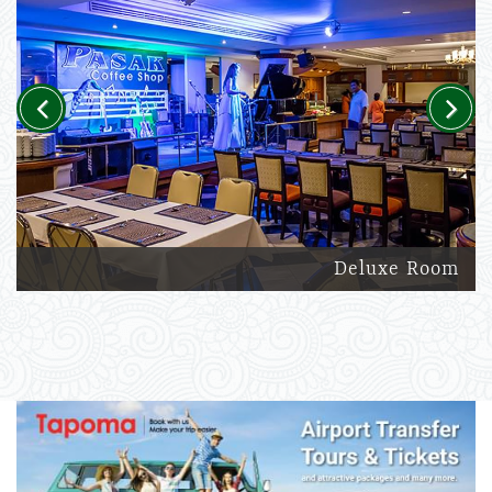
Previous
Next
Deluxe Room