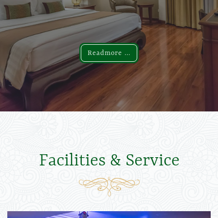
Readmore ...
Readmore ...
Facilities & Service