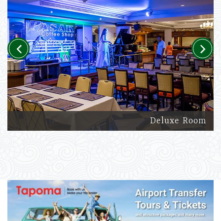
Previous
Next
Deluxe Room