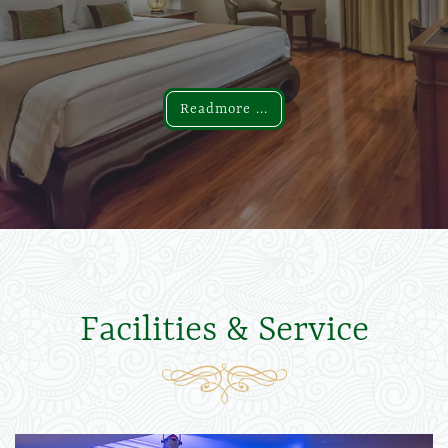
Readmore ...
Readmore ...
Facilities & Service