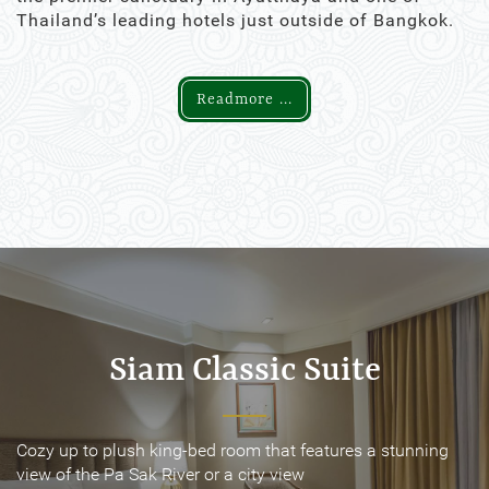
Thailand’s leading hotels just outside of Bangkok.
Readmore ...
Siam Classic Suite
Siam Classic Suite
Cozy up to plush king-bed room that features a stunning
Cozy up to plush king-bed room that features a stunning
view of the Pa Sak River or a city view
view of the Pa Sak River or a city view