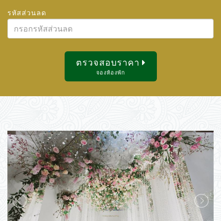
สิงหาคม
2026
รหัสส่วนลด
2
3
4
5
6
7
8
อา.
จ.
อ.
พ.
พฤ.
ศ.
ส.
9
10
11
12
13
14
15
26
27
28
29
30
31
1
16
17
18
19
20
21
22
2
3
4
5
6
7
8
ตรวจสอบราคา
23
24
25
26
27
28
29
9
10
11
12
13
14
15
จองห้องพัก
30
31
1
2
3
4
5
16
17
18
19
20
21
22
23
24
25
26
27
28
29
วันนี้
ลบ
ปิด
30
31
1
2
3
4
5
วันนี้
ลบ
ปิด