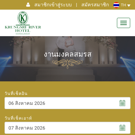
สมาชิกเข้าสู่ระบบ
|
สมัครสมาชิก
TH
Toggl
navig
งานมงคลสมรส
วันที่เช็คอิน
สิงหาคม
2026
วันที่เช็คเอาท์
อา.
จ.
อ.
พ.
พฤ.
ศ.
ส.
26
27
28
29
30
31
1