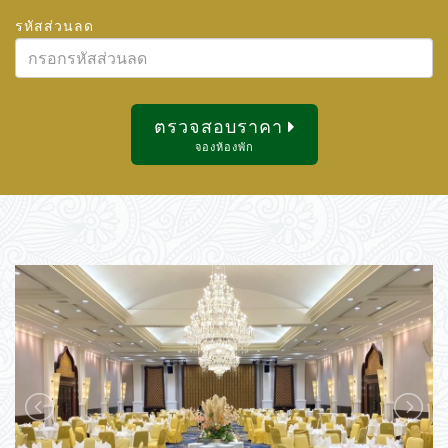
สิงหาคม
2026
รหัสส่วนลด
2
3
4
5
6
7
8
อา.
จ.
อ.
พ.
พฤ.
ศ.
ส.
9
10
11
12
13
14
15
26
27
28
29
30
31
1
16
17
18
19
20
21
22
2
3
4
5
6
7
8
ตรวจสอบราคา
23
24
25
26
27
28
29
9
10
11
12
13
14
15
จองห้องพัก
30
31
1
2
3
4
5
16
17
18
19
20
21
22
23
24
25
26
27
28
29
วันนี้
ลบ
ปิด
30
31
1
2
3
4
5
วันนี้
ลบ
ปิด