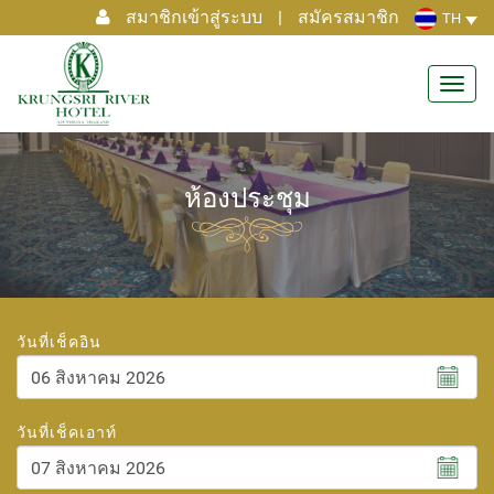
สมาชิกเข้าสู่ระบบ
|
สมัครสมาชิก
TH
Toggl
navig
ห้องประชุม
วันที่เช็คอิน
สิงหาคม
2026
วันที่เช็คเอาท์
อา.
จ.
อ.
พ.
พฤ.
ศ.
ส.
26
27
28
29
30
31
1