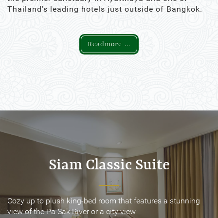
Thailand’s leading hotels just outside of Bangkok.
Readmore ...
Siam Classic Suite
Siam Classic Suite
Cozy up to plush king-bed room that features a stunning
Cozy up to plush king-bed room that features a stunning
view of the Pa Sak River or a city view
view of the Pa Sak River or a city view