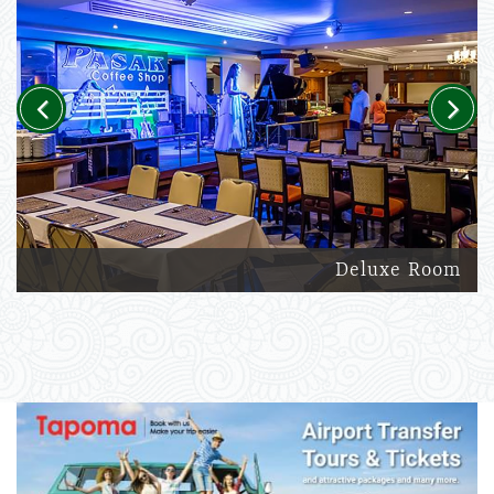
Previous
Next
Deluxe Room