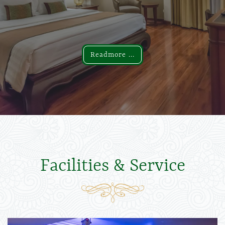
Readmore ...
Readmore ...
Facilities & Service