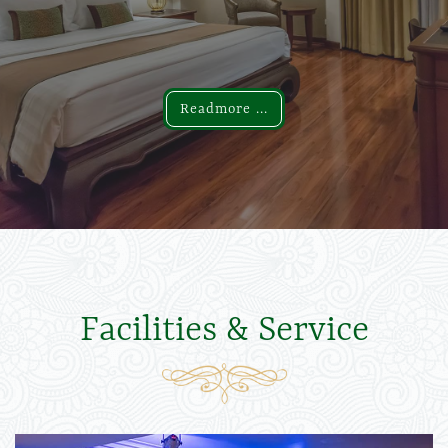
Readmore ...
Readmore ...
Facilities & Service