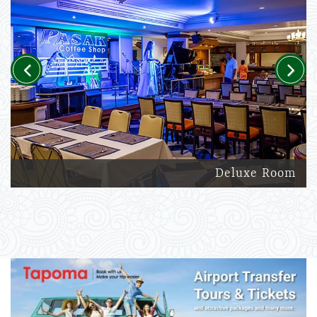
Previous
Next
Deluxe Room