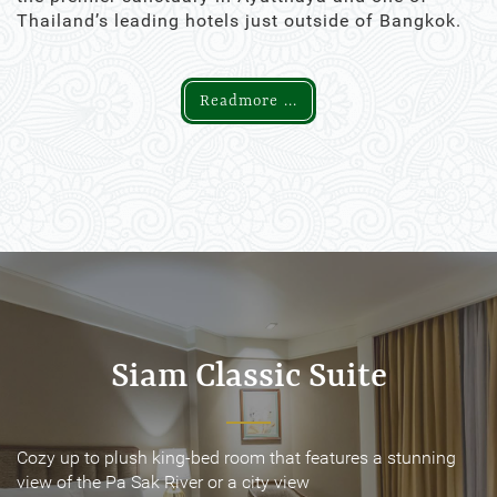
Thailand’s leading hotels just outside of Bangkok.
Readmore ...
Siam Classic Suite
Siam Classic Suite
Cozy up to plush king-bed room that features a stunning
Cozy up to plush king-bed room that features a stunning
view of the Pa Sak River or a city view
view of the Pa Sak River or a city view