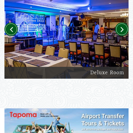
Previous
Next
Deluxe Room