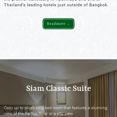
Thailand’s leading hotels just outside of Bangkok.
Readmore ...
Siam Classic Suite
Siam Classic Suite
Cozy up to plush king-bed room that features a stunning
Cozy up to plush king-bed room that features a stunning
view of the Pa Sak River or a city view
view of the Pa Sak River or a city view