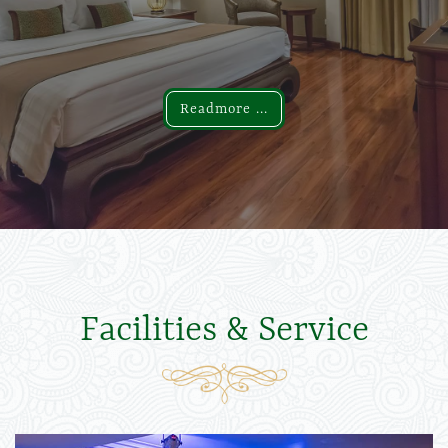
Readmore ...
Readmore ...
Facilities & Service