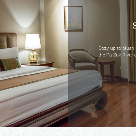
Cozy up to plush 
Cozy up to plush 
the Pa Sak River o
the Pa Sak River o