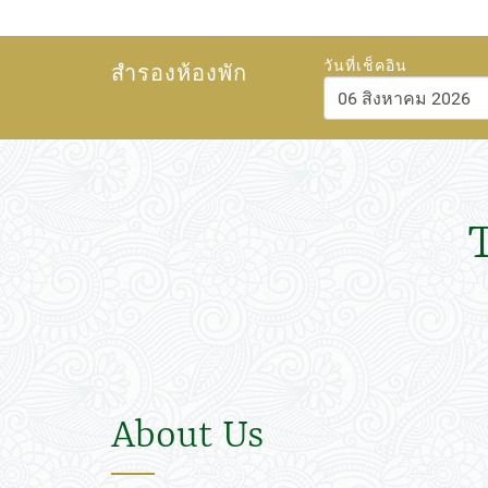
วันที่เช็คอิน
สำรองห้องพัก
สิงหาคม
202
อา.
จ.
อ.
พ.
พฤ.
26
27
28
29
30
2
3
4
5
6
9
10
11
12
13
16
17
18
19
20
23
24
25
26
27
30
31
1
2
3
About Us
วันนี้
ลบ