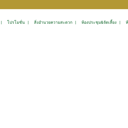
โปรโมชั่น
สิ่งอำนวยความสะดวก
ห้องประชุม&จัดเลี้ยง
ห