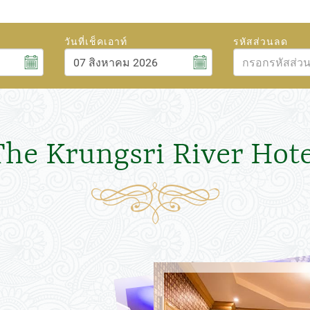
วันที่เช็คเอาท์
รหัสส่วนลด
สิงหาคม
6
2026
ศ.
ส.
อา.
จ.
อ.
พ.
พฤ.
ศ.
ส.
31
1
26
27
28
29
30
31
1
7
8
2
3
4
5
6
7
8
The Krungsri River Hote
14
15
9
10
11
12
13
14
15
21
22
16
17
18
19
20
21
22
28
29
23
24
25
26
27
28
29
4
5
30
31
1
2
3
4
5
ปิด
วันนี้
ลบ
ปิด