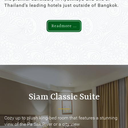
Thailand’s leading hotels just outside of Bangkok.
Readmore ...
Siam Classic Suite
Siam Classic Suite
Cozy up to plush king-bed room that features a stunning
Cozy up to plush king-bed room that features a stunning
view of the Pa Sak River or a city view
view of the Pa Sak River or a city view