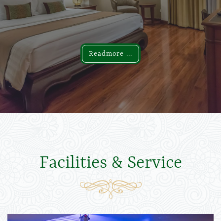
Readmore ...
Readmore ...
Facilities & Service