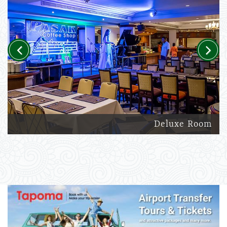
Previous
Next
Deluxe Room