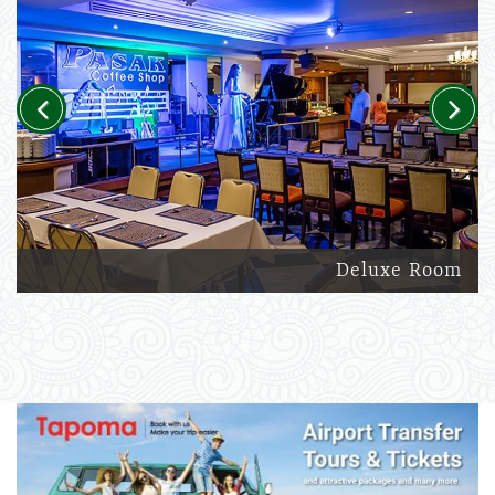
Previous
Next
Deluxe Room