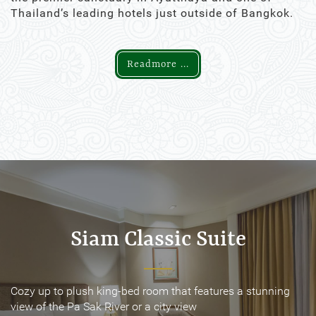
Thailand’s leading hotels just outside of Bangkok.
Readmore ...
Siam Classic Suite
Siam Classic Suite
Cozy up to plush king-bed room that features a stunning
Cozy up to plush king-bed room that features a stunning
view of the Pa Sak River or a city view
view of the Pa Sak River or a city view