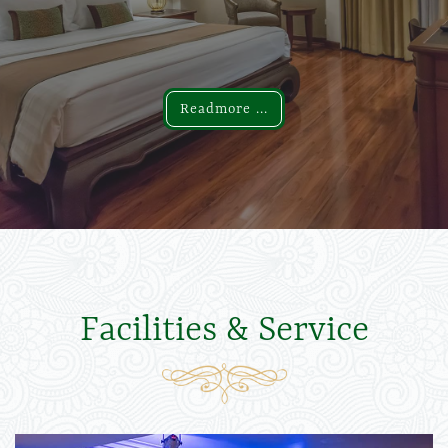
Readmore ...
Readmore ...
Facilities & Service