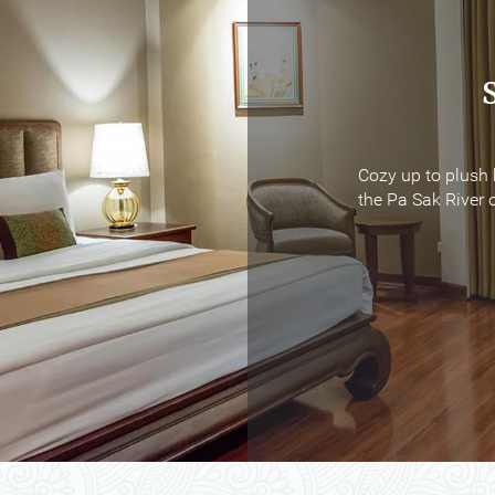
Cozy up to plush 
Cozy up to plush 
the Pa Sak River o
the Pa Sak River o