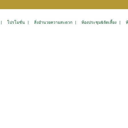
โปรโมชั่น
สิ่งอำนวยความสะดวก
ห้องประชุม&จัดเลี้ยง
ห