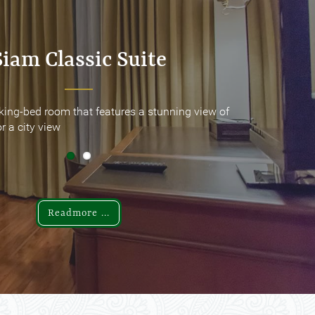
Siam Classic Suite
Siam Classic Suite
king-bed room that features a stunning view of
king-bed room that features a stunning view of
r a city view
r a city view
Readmore ...
Readmore ...