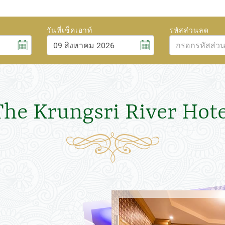
วันที่เช็คเอาท์
รหัสส่วนลด
สิงหาคม
6
2026
ศ.
ส.
อา.
จ.
อ.
พ.
พฤ.
ศ.
ส.
31
1
26
27
28
29
30
31
1
7
8
2
3
4
5
6
7
8
The Krungsri River Hote
14
15
9
10
11
12
13
14
15
21
22
16
17
18
19
20
21
22
28
29
23
24
25
26
27
28
29
4
5
30
31
1
2
3
4
5
ปิด
วันนี้
ลบ
ปิด