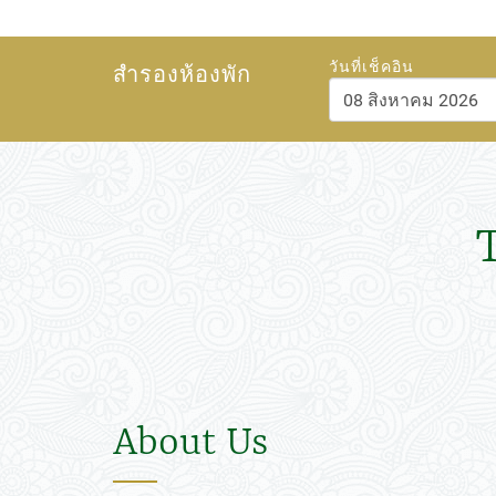
วันที่เช็คอิน
สำรองห้องพัก
สิงหาคม
202
อา.
จ.
อ.
พ.
พฤ.
26
27
28
29
30
2
3
4
5
6
9
10
11
12
13
16
17
18
19
20
23
24
25
26
27
30
31
1
2
3
About Us
วันนี้
ลบ