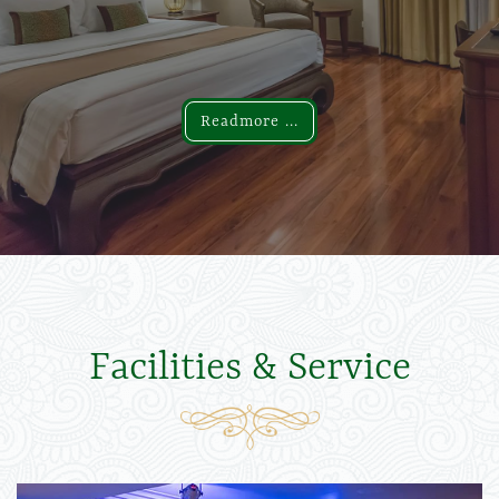
Readmore ...
Readmore ...
Facilities & Service