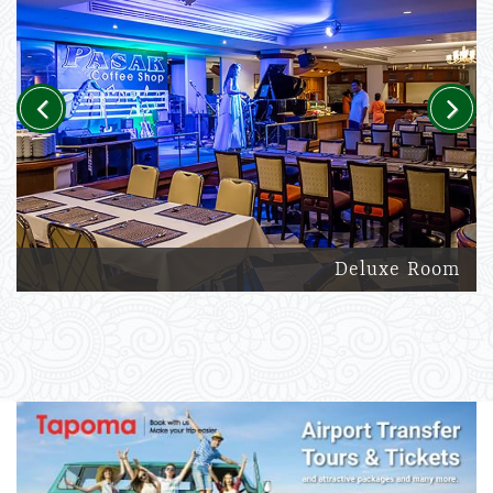
Previous
Next
Deluxe Room