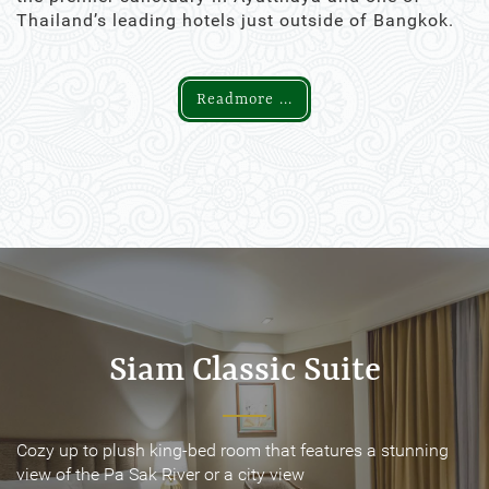
Thailand’s leading hotels just outside of Bangkok.
Readmore ...
Siam Classic Suite
Siam Classic Suite
Cozy up to plush king-bed room that features a stunning
Cozy up to plush king-bed room that features a stunning
view of the Pa Sak River or a city view
view of the Pa Sak River or a city view