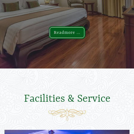
Readmore ...
Readmore ...
Facilities & Service