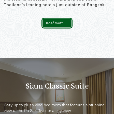
Thailand’s leading hotels just outside of Bangkok.
Readmore ...
Siam Classic Suite
Siam Classic Suite
Cozy up to plush king-bed room that features a stunning
Cozy up to plush king-bed room that features a stunning
view of the Pa Sak River or a city view
view of the Pa Sak River or a city view