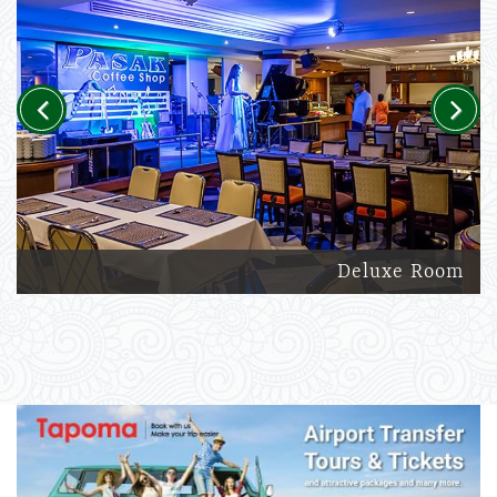
Previous
Next
Deluxe Room