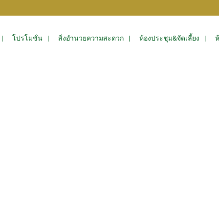
โปรโมชั่น
สิ่งอำนวยความสะดวก
ห้องประชุม&จัดเลี้ยง
ห