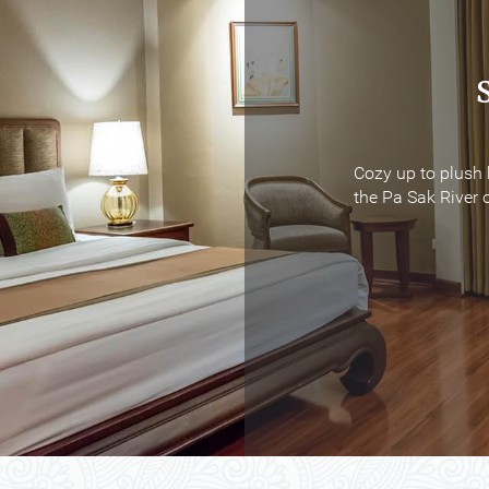
Cozy up to plush 
Cozy up to plush 
the Pa Sak River o
the Pa Sak River o