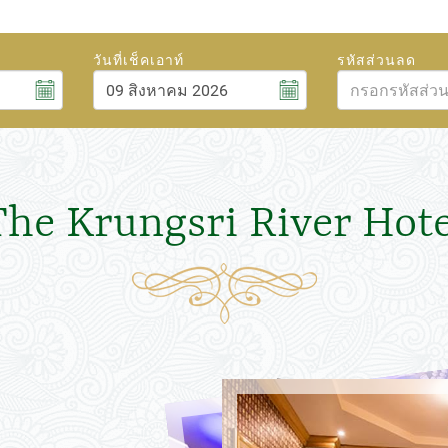
วันที่เช็คเอาท์
รหัสส่วนลด
สิงหาคม
6
2026
ศ.
ส.
อา.
จ.
อ.
พ.
พฤ.
ศ.
ส.
31
1
26
27
28
29
30
31
1
7
8
2
3
4
5
6
7
8
The Krungsri River Hote
14
15
9
10
11
12
13
14
15
21
22
16
17
18
19
20
21
22
28
29
23
24
25
26
27
28
29
4
5
30
31
1
2
3
4
5
ปิด
วันนี้
ลบ
ปิด