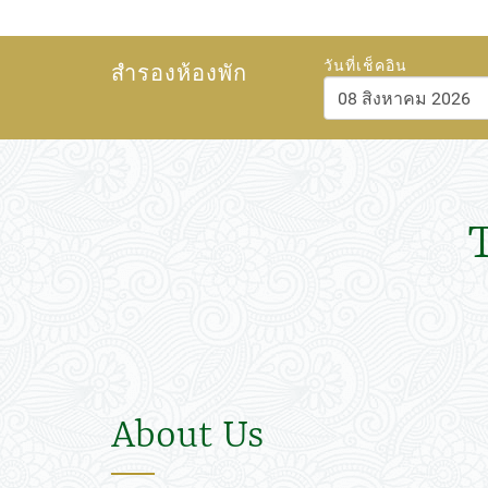
วันที่เช็คอิน
สำรองห้องพัก
สิงหาคม
202
อา.
จ.
อ.
พ.
พฤ.
26
27
28
29
30
2
3
4
5
6
9
10
11
12
13
16
17
18
19
20
23
24
25
26
27
30
31
1
2
3
About Us
วันนี้
ลบ