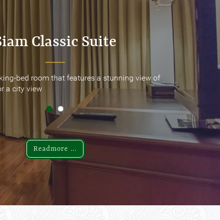
Siam Classic Suite
Siam Classic Suite
king-bed room that features a stunning view of
king-bed room that features a stunning view of
r a city view
r a city view
Readmore ...
Readmore ...