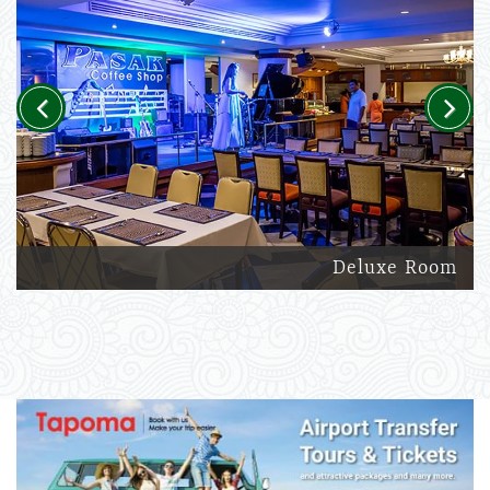
Previous
Next
Deluxe Room