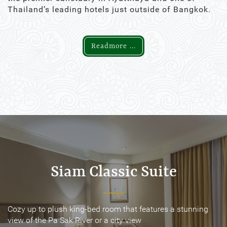
Thailand’s leading hotels just outside of Bangkok.
Readmore ...
Siam Classic Suite
Siam Classic Suite
Cozy up to plush king-bed room that features a stunning
Cozy up to plush king-bed room that features a stunning
view of the Pa Sak River or a city view
view of the Pa Sak River or a city view