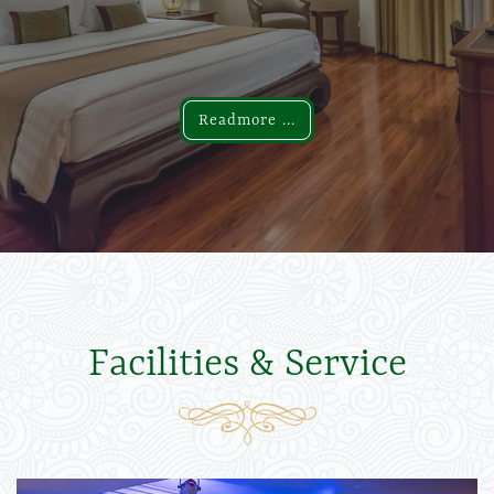
Readmore ...
Readmore ...
Facilities & Service