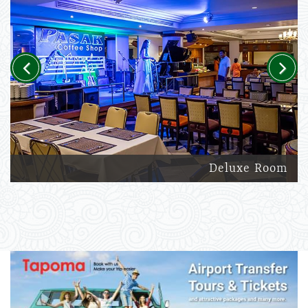
Previous
Next
Deluxe Room