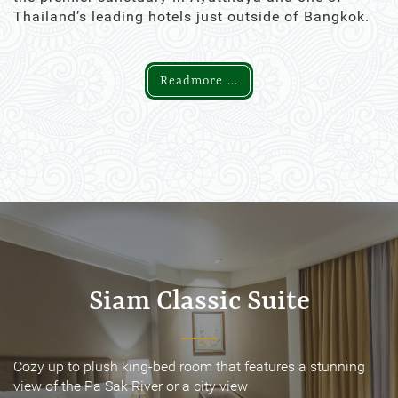
Thailand’s leading hotels just outside of Bangkok.
Readmore ...
Siam Classic Suite
Siam Classic Suite
Cozy up to plush king-bed room that features a stunning
Cozy up to plush king-bed room that features a stunning
view of the Pa Sak River or a city view
view of the Pa Sak River or a city view