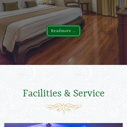
Readmore ...
Readmore ...
Facilities & Service