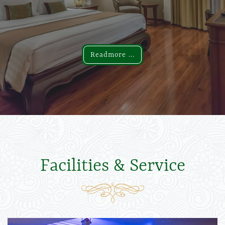
Readmore ...
Readmore ...
Facilities & Service