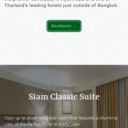
Thailand’s leading hotels just outside of Bangkok.
Readmore ...
Siam Classic Suite
Siam Classic Suite
Cozy up to plush king-bed room that features a stunning
Cozy up to plush king-bed room that features a stunning
view of the Pa Sak River or a city view
view of the Pa Sak River or a city view