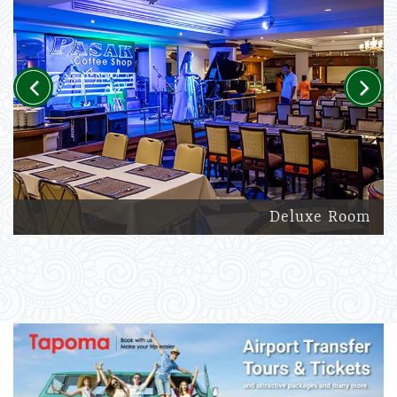
Previous
Next
Deluxe Room