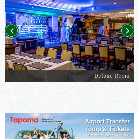
Previous
Next
Deluxe Room