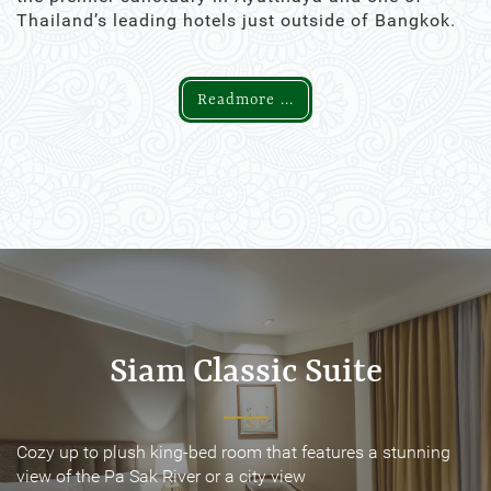
Thailand’s leading hotels just outside of Bangkok.
Readmore ...
Siam Classic Suite
Siam Classic Suite
Cozy up to plush king-bed room that features a stunning
Cozy up to plush king-bed room that features a stunning
view of the Pa Sak River or a city view
view of the Pa Sak River or a city view