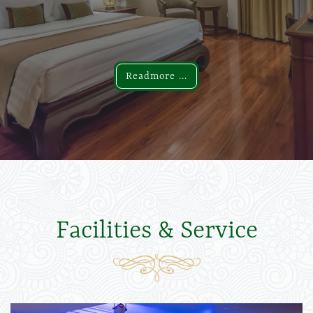
Readmore ...
Readmore ...
Facilities & Service