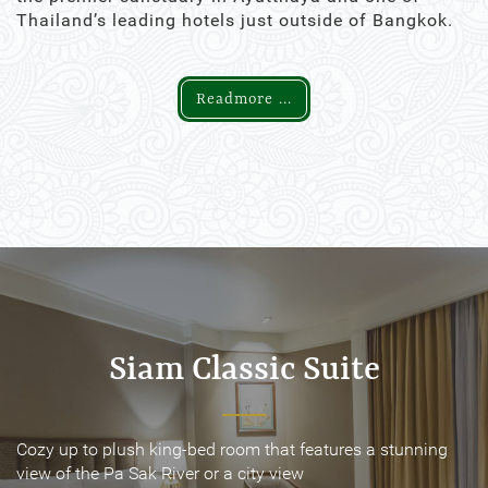
Thailand’s leading hotels just outside of Bangkok.
Readmore ...
Siam Classic Suite
Siam Classic Suite
Cozy up to plush king-bed room that features a stunning
Cozy up to plush king-bed room that features a stunning
view of the Pa Sak River or a city view
view of the Pa Sak River or a city view