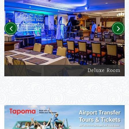
Previous
Next
Deluxe Room