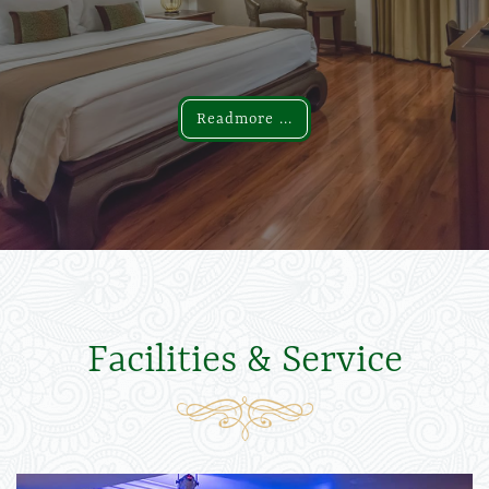
Readmore ...
Readmore ...
Facilities & Service