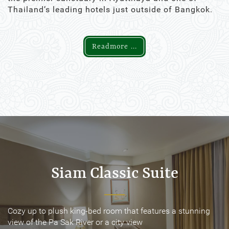
Thailand’s leading hotels just outside of Bangkok.
Readmore ...
Siam Classic Suite
Siam Classic Suite
Cozy up to plush king-bed room that features a stunning
Cozy up to plush king-bed room that features a stunning
view of the Pa Sak River or a city view
view of the Pa Sak River or a city view