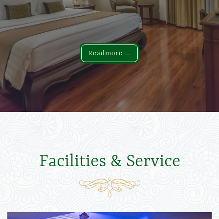
Readmore ...
Readmore ...
Facilities & Service