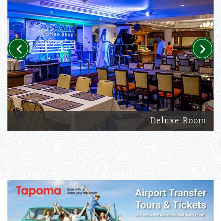
Previous
Next
Deluxe Room