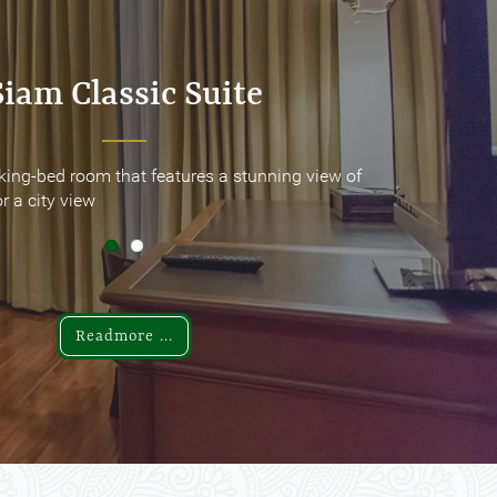
Siam Classic Suite
Siam Classic Suite
king-bed room that features a stunning view of
king-bed room that features a stunning view of
r a city view
r a city view
Readmore ...
Readmore ...