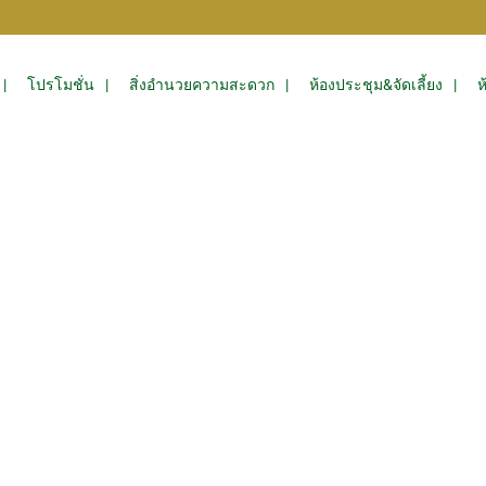
โปรโมชั่น
สิ่งอำนวยความสะดวก
ห้องประชุม&จัดเลี้ยง
ห