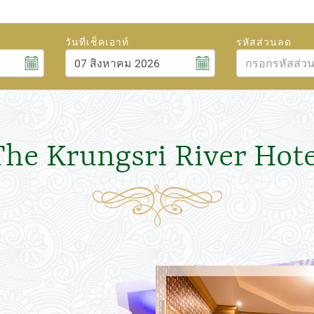
วันที่เช็คเอาท์
รหัสส่วนลด
สิงหาคม
6
2026
ศ.
ส.
อา.
จ.
อ.
พ.
พฤ.
ศ.
ส.
31
1
26
27
28
29
30
31
1
7
8
2
3
4
5
6
7
8
The Krungsri River Hote
14
15
9
10
11
12
13
14
15
21
22
16
17
18
19
20
21
22
28
29
23
24
25
26
27
28
29
4
5
30
31
1
2
3
4
5
ปิด
วันนี้
ลบ
ปิด