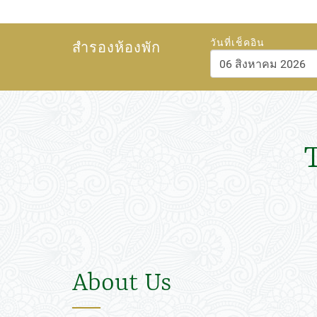
วันที่เช็คอิน
สำรองห้องพัก
สิงหาคม
202
อา.
จ.
อ.
พ.
พฤ.
26
27
28
29
30
2
3
4
5
6
9
10
11
12
13
16
17
18
19
20
23
24
25
26
27
30
31
1
2
3
About Us
วันนี้
ลบ