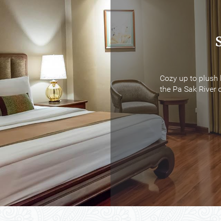
Cozy up to plush 
Cozy up to plush 
the Pa Sak River o
the Pa Sak River o