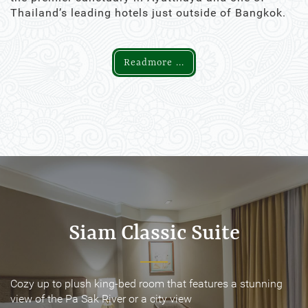
Thailand’s leading hotels just outside of Bangkok.
Readmore ...
Siam Classic Suite
Siam Classic Suite
Cozy up to plush king-bed room that features a stunning
Cozy up to plush king-bed room that features a stunning
view of the Pa Sak River or a city view
view of the Pa Sak River or a city view