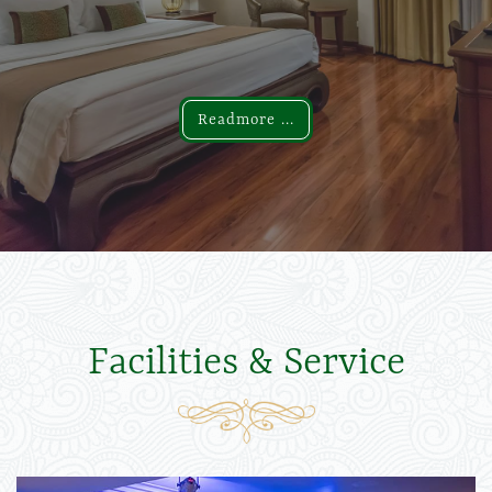
Readmore ...
Readmore ...
Facilities & Service