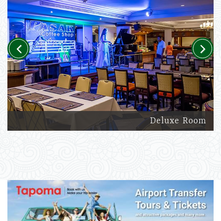
Previous
Next
Deluxe Room