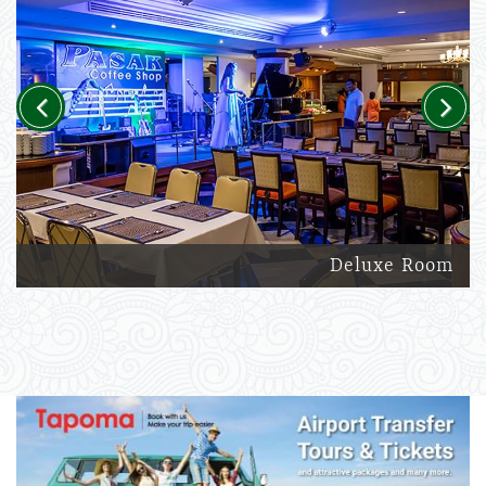
Previous
Next
Deluxe Room