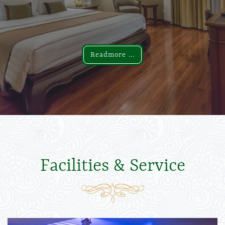
Readmore ...
Readmore ...
Facilities & Service