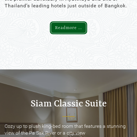
Thailand’s leading hotels just outside of Bangkok.
Readmore ...
Siam Classic Suite
Siam Classic Suite
Cozy up to plush king-bed room that features a stunning
Cozy up to plush king-bed room that features a stunning
view of the Pa Sak River or a city view
view of the Pa Sak River or a city view