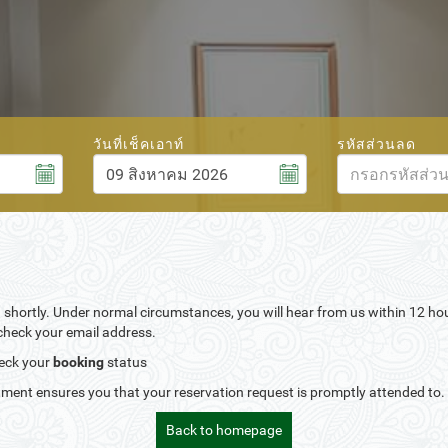
วันที่เช็คเอาท์
รหัสส่วนลด
สิงหาคม
6
2026
ศ.
ส.
อา.
จ.
อ.
พ.
พฤ.
ศ.
ส.
31
1
26
27
28
29
30
31
1
7
8
2
3
4
5
6
7
8
in shortly. Under normal circumstances,
you will hear from us within 12 ho
14
15
9
10
11
12
13
14
15
echeck your email address.
21
22
16
17
18
19
20
21
22
heck your
booking
status
28
29
23
24
25
26
27
28
29
ment ensures you that your reservation request is promptly attended to.
4
5
30
31
1
2
3
4
5