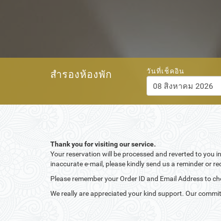
วันที่เช็คอิน
สำรองห้องพัก
สิงหาคม
202
อา.
จ.
อ.
พ.
พฤ.
26
27
28
29
30
2
3
4
5
6
Thank you for visiting our service.
Your reservation will be processed and reverted to you 
9
10
11
12
13
inaccurate e-mail, please kindly send us a reminder or r
16
17
18
19
20
Please remember your Order ID and Email Address to c
23
24
25
26
27
We really are appreciated your kind support. Our commit
30
31
1
2
3