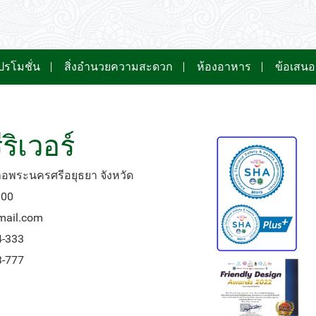
ปิด
วันนี้
ลบ
ปิด
ปรโมชั่น
สิ่งอำนวยความสะดวก
ห้องอาหาร
ข้อเสน
ริเวอร์
เภอพระนครศรีอยุธยา จังหวัด
000
gmail.com
4-333
3-777