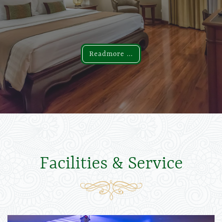
Readmore ...
Readmore ...
Facilities & Service