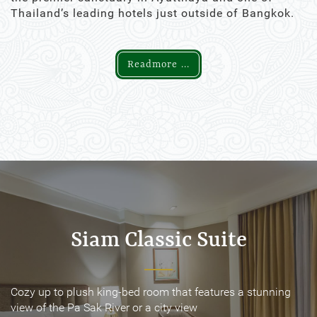
Thailand’s leading hotels just outside of Bangkok.
Readmore ...
Siam Classic Suite
Siam Classic Suite
Cozy up to plush king-bed room that features a stunning
Cozy up to plush king-bed room that features a stunning
view of the Pa Sak River or a city view
view of the Pa Sak River or a city view