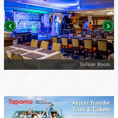
Previous
Next
Deluxe Room