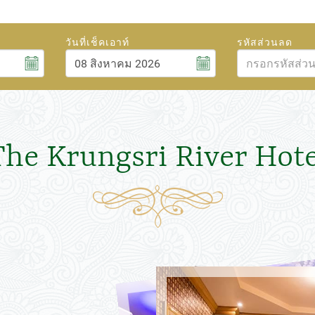
วันที่เช็คเอาท์
รหัสส่วนลด
สิงหาคม
6
2026
ศ.
ส.
อา.
จ.
อ.
พ.
พฤ.
ศ.
ส.
31
1
26
27
28
29
30
31
1
7
8
2
3
4
5
6
7
8
The Krungsri River Hote
14
15
9
10
11
12
13
14
15
21
22
16
17
18
19
20
21
22
28
29
23
24
25
26
27
28
29
4
5
30
31
1
2
3
4
5
ปิด
วันนี้
ลบ
ปิด