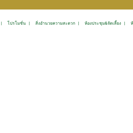
โปรโมชั่น
สิ่งอำนวยความสะดวก
ห้องประชุม&จัดเลี้ยง
ห