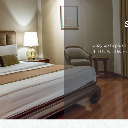
Cozy up to plush 
Cozy up to plush 
the Pa Sak River o
the Pa Sak River o