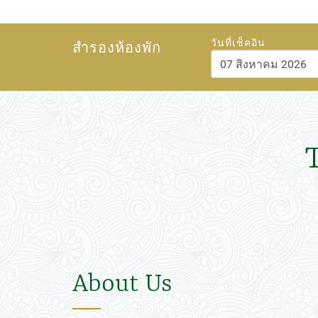
วันที่เช็คอิน
สำรองห้องพัก
สิงหาคม
202
อา.
จ.
อ.
พ.
พฤ.
26
27
28
29
30
2
3
4
5
6
9
10
11
12
13
16
17
18
19
20
23
24
25
26
27
30
31
1
2
3
About Us
วันนี้
ลบ