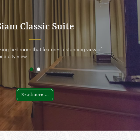
Siam Classic Suite
Siam Classic Suite
king-bed room that features a stunning view of
king-bed room that features a stunning view of
r a city view
r a city view
Readmore ...
Readmore ...