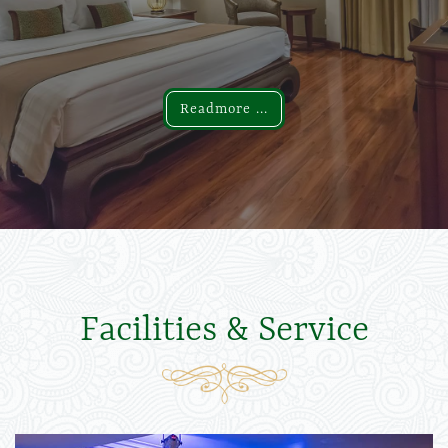
Readmore ...
Readmore ...
Facilities & Service