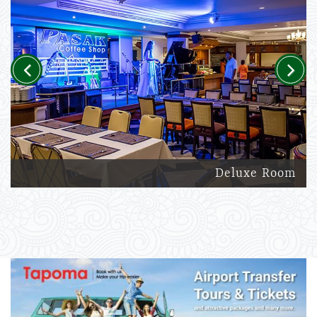
Previous
Next
Deluxe Room