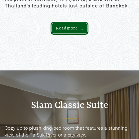
Thailand’s leading hotels just outside of Bangkok.
Readmore ...
Siam Classic Suite
Siam Classic Suite
Cozy up to plush king-bed room that features a stunning
Cozy up to plush king-bed room that features a stunning
view of the Pa Sak River or a city view
view of the Pa Sak River or a city view